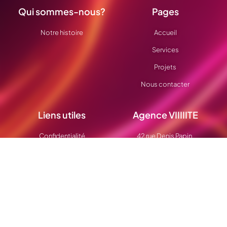
Qui sommes-nous?
Pages
Notre histoire
Accueil
Services
Projets
Nous contacter
Liens utiles
Agence VIIIIITE
Confidentialité
42 rue Denis Papin
Mentions légales
94200 Ivry sur Seine
01 84 80 76 46